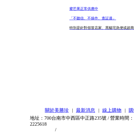
蜜芒果正常供應中
「不聽信、不操作、查証過」
特別是針對假冒店家、黑貓宅急便或超商客
關於美勝珍
|
最新消息
|
線上購物
|
購
地址：700台南市中西區中正路235號 / 營業時間：AM11
2225618
台南伴手禮
/
台南蜜餞
也因此進入了前所未有的低潮。秉持著一路走來的台南蜜餞好品