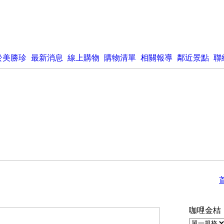
於美勝珍
最新消息
線上購物
購物清單
相關報導
鄰近景點
聯
咖哩金桔