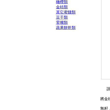
橄欖類
金桔類
其它蜜餞類
豆干類
零嘴類
蔬果餅乾類
說
將金
無籽