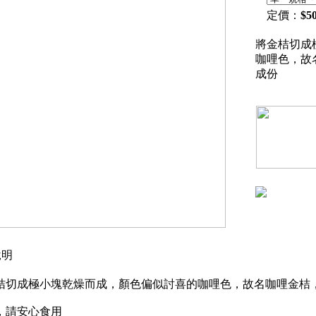
定價：
$
5
將金桔切成
咖哩色，故
成份
明
桔切成極小塊乾燥而成，顏色偏似討喜的咖哩色，故名咖哩金桔
，請安心食用