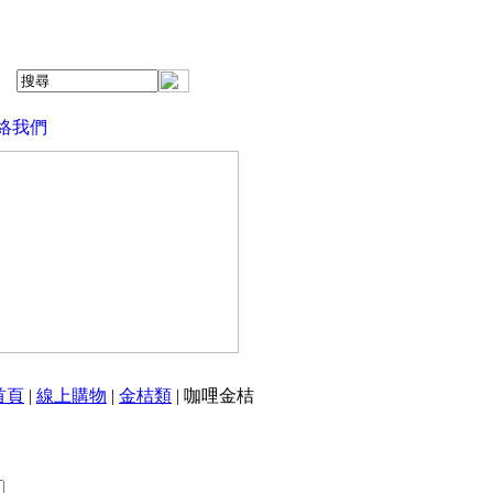
絡我們
首頁
|
線上購物
|
金桔類
| 咖哩金桔