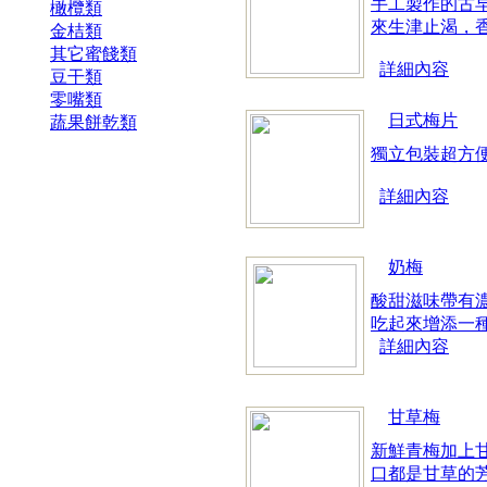
手工製作的古
橄欖類
來生津止渴，
金桔類
其它蜜餞類
詳細內容
豆干類
零嘴類
日式梅片
蔬果餅乾類
獨立包裝超方
詳細內容
奶梅
酸甜滋味帶有
吃起來增添一
詳細內容
甘草梅
新鮮青梅加上
口都是甘草的