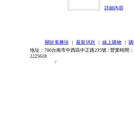
詳細內容
關於美勝珍
|
最新消息
|
線上購物
|
購
地址：700台南市中西區中正路235號 / 營業時間：AM11
2225618
台南伴手禮
/
台南蜜餞
台南是個美食城市，台南
台南伴手禮
Home
|
加入最愛
台南蜜餞最好吃
關於美勝珍
/
產品介紹
101年四月公告
台南蜜餞特價
101年三月公告
101年二月公告
101年元月公告