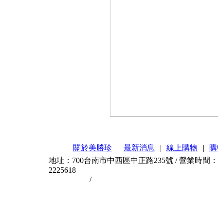
關於美勝珍
|
最新消息
|
線上購物
|
購
地址：700台南市中西區中正路235號 / 營業時間：AM11
2225618
台南伴手禮
/
台南蜜餞
台南是個美食城市，台南
台南伴手禮