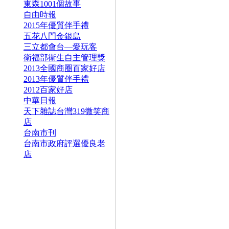
東森1001個故事
自由時報
2015年優質伴手禮
五花八門金銀島
三立都會台—愛玩客
衛福部衛生自主管理獎
2013全國商圈百家好店
2013年優質伴手禮
2012百家好店
中華日報
天下雜誌台灣319微笑商
店
台南市刊
台南市政府評選優良老
店